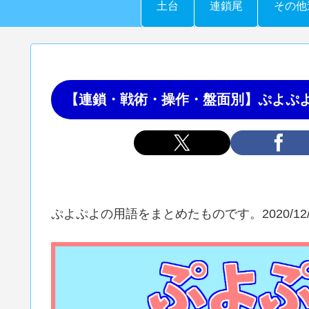
土台
連鎖尾
その他
【連鎖・戦術・操作・盤面別】ぷよぷ
ぷよぷよの用語をまとめたものです。2020/12