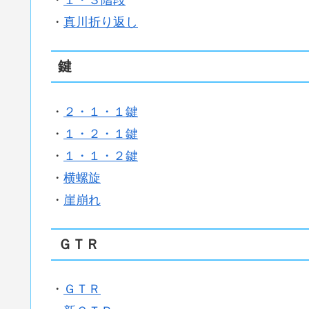
・
１・３階段
・
真川折り返し
鍵
・
２・１・１鍵
・
１・２・１鍵
・
１・１・２鍵
・
横螺旋
・
崖崩れ
ＧＴＲ
・
ＧＴＲ