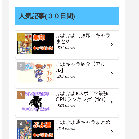
人気記事(３０日間)
ぷよぷよ（無印）キャラ
まとめ
501 views
ぷよキャラ紹介【アル
ル】
457 views
ぷよぷよeスポーツ最強
CPUランキング【tier】
343 views
ぷよぷよ通キャラまとめ
314 views