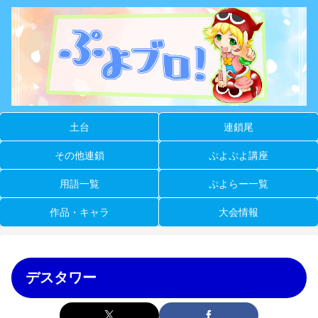
土台
連鎖尾
その他連鎖
ぷよぷよ講座
用語一覧
ぷよらー一覧
作品・キャラ
大会情報
デスタワー