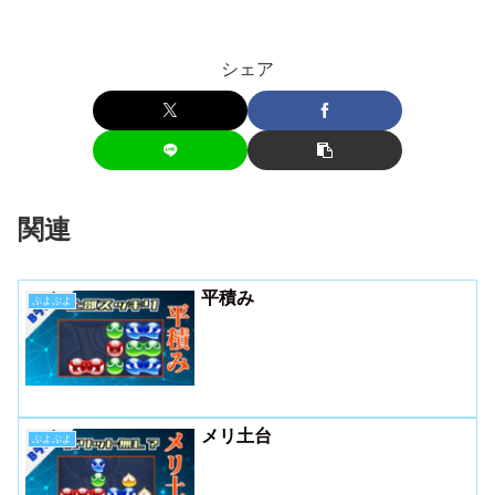
シェア
関連
平積み
ぷよぷよ
メリ土台
ぷよぷよ