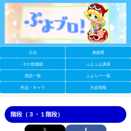
土台
連鎖尾
その他連鎖
ぷよぷよ講座
用語一覧
ぷよらー一覧
作品・キャラ
大会情報
階段（３・１階段）