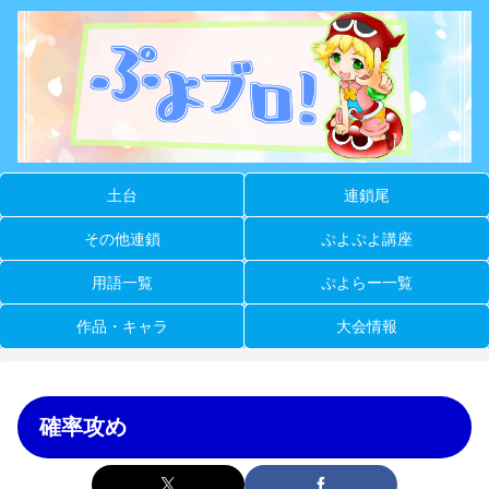
土台
連鎖尾
その他連鎖
ぷよぷよ講座
用語一覧
ぷよらー一覧
作品・キャラ
大会情報
確率攻め