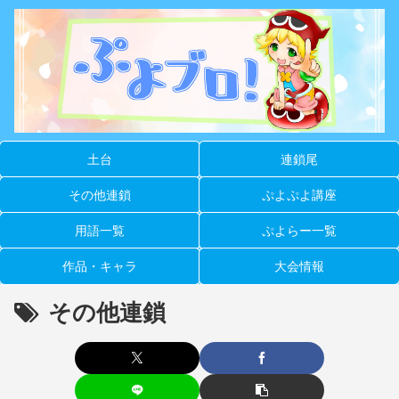
土台
連鎖尾
その他連鎖
ぷよぷよ講座
用語一覧
ぷよらー一覧
作品・キャラ
大会情報
その他連鎖