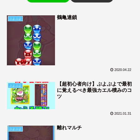
鶴亀連鎖
ぷよぷよ
2020.04.22
【超初心者向け】ぷよぷよで最初
ぷよぷよ
に覚えるべき最強カエル積みのコ
ツ
2021.01.31
離れマルチ
ぷよぷよ