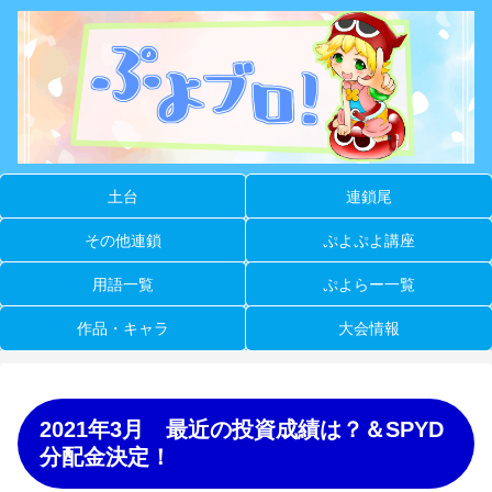
土台
連鎖尾
その他連鎖
ぷよぷよ講座
用語一覧
ぷよらー一覧
作品・キャラ
大会情報
2021年3月 最近の投資成績は？＆SPYD
分配金決定！