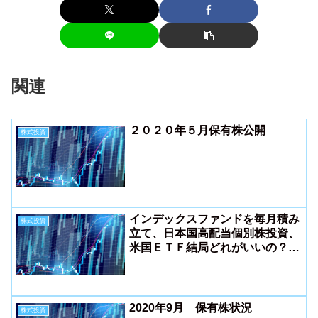
関連
２０２０年５月保有株公開
株式投資
インデックスファンドを毎月積み
株式投資
立て、日本国高配当個別株投資、
米国ＥＴＦ結局どれがいいの？３
種類実践した感想
2020年9月 保有株状況
株式投資