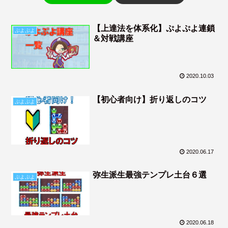
【上達法を体系化】ぷよぷよ連鎖
ぷよぷよ
＆対戦講座
2020.10.03
【初心者向け】折り返しのコツ
ぷよぷよ
2020.06.17
弥生派生最強テンプレ土台６選
ぷよぷよ
2020.06.18