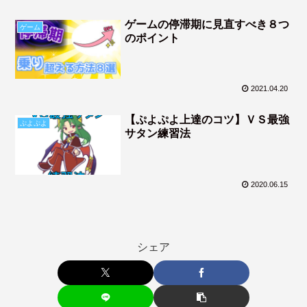
ゲームの停滞期に見直すべき８つ
ゲーム
のポイント
2021.04.20
【ぷよぷよ上達のコツ】ＶＳ最強
ぷよぷよ
サタン練習法
2020.06.15
シェア