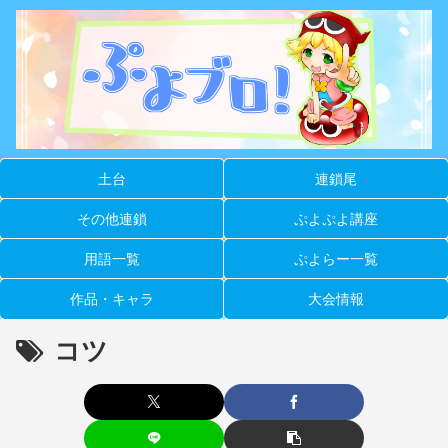
土台
連鎖尾
その他連鎖
ぷよぷよ講座
用語一覧
ぷよらー一覧
作品・キャラ
大会情報
コツ