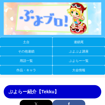
土台
連鎖尾
その他連鎖
ぷよぷよ講座
用語一覧
ぷよらー一覧
作品・キャラ
大会情報
ぷよらー紹介【Tekku】