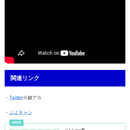
関連リンク
・
Twitter
※鍵アカ
・
ぷよキャン