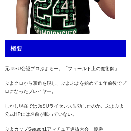
概要
元JeSU公認プロぷよらー。「フィールド上の魔術師」
ぷよクロから頭角を現し、ぷよぷよを始めて１年前後でプ
ロになったプレイヤー。
しかし現在ではJeSUライセンス失効したのか、ぷよぷよ
公式HPには名前が載っていない。
ぷよカップSeason1アマチュア選抜大会 優勝