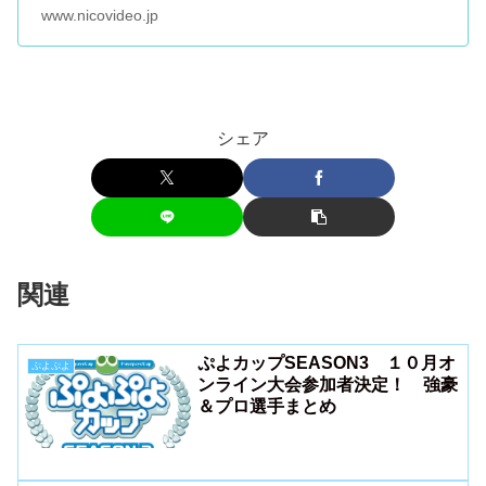
www.nicovideo.jp
シェア
関連
ぷよカップSEASON3 １０月オ
ぷよぷよ
ンライン大会参加者決定！ 強豪
＆プロ選手まとめ