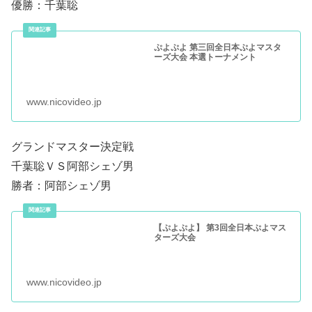
優勝：千葉聡
ぷよぷよ 第三回全日本ぷよマスタ
ーズ大会 本選トーナメント
www.nicovideo.jp
グランドマスター決定戦
千葉聡ＶＳ阿部シェゾ男
勝者：阿部シェゾ男
【ぷよぷよ】 第3回全日本ぷよマス
ターズ大会
www.nicovideo.jp