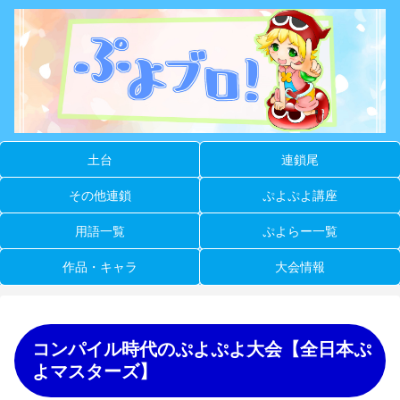
土台
連鎖尾
その他連鎖
ぷよぷよ講座
用語一覧
ぷよらー一覧
作品・キャラ
大会情報
コンパイル時代のぷよぷよ大会【全日本ぷ
よマスターズ】