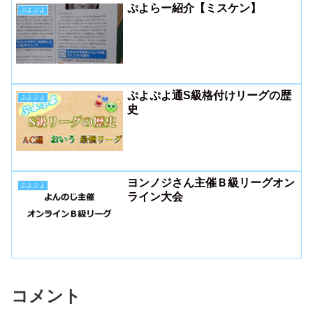
ぷよらー紹介【ミスケン】
ぷよぷよ
ぷよぷよ通S級格付けリーグの歴
ぷよぷよ
史
ヨンノジさん主催Ｂ級リーグオン
ぷよぷよ
ライン大会
コメント