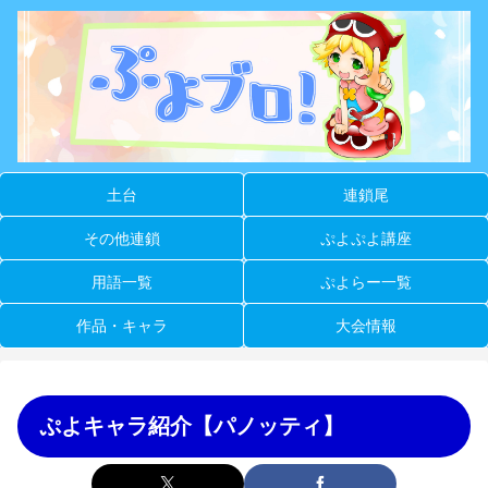
土台
連鎖尾
その他連鎖
ぷよぷよ講座
用語一覧
ぷよらー一覧
作品・キャラ
大会情報
ぷよキャラ紹介【パノッティ】