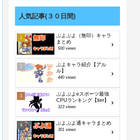
人気記事(３０日間)
ぷよぷよ（無印）キャラ
まとめ
500 views
ぷよキャラ紹介【アル
ル】
440 views
ぷよぷよeスポーツ最強
CPUランキング【tier】
323 views
ぷよぷよ通キャラまとめ
301 views