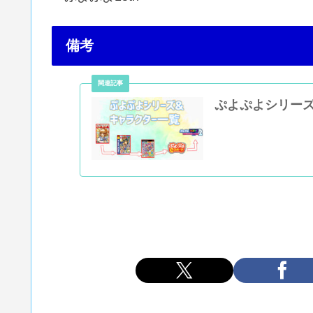
備考
ぷよぷよシリー