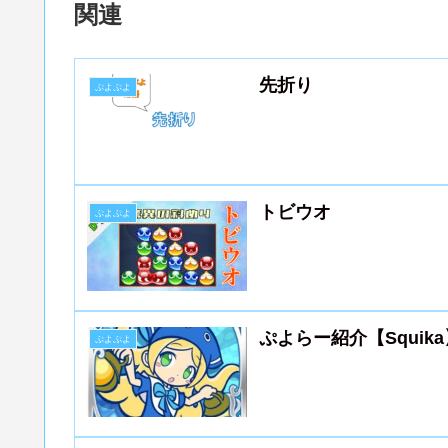
関連
先折り
ぷよぷよ
トビウオ
ぷよぷよ
ぷよらー紹介【Squika
ぷよぷよ