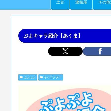
土台
連鎖尾
その他
ぷよキャラ紹介【あくま】
ぷよぷよ
キャラクター