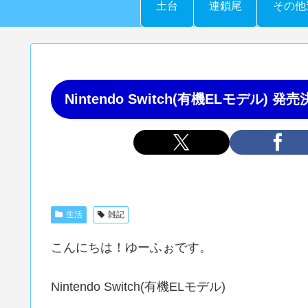
土台
連鎖尾
その他
Nintendo Switch(有機ELモデル
生活
雑記
こんにちは！ゆーふぉです。
Nintendo Switch(有機ELモデル)