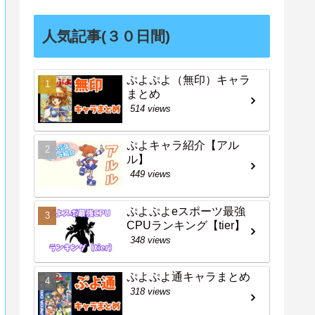
人気記事(３０日間)
ぷよぷよ（無印）キャラ
まとめ
514 views
ぷよキャラ紹介【アル
ル】
449 views
ぷよぷよeスポーツ最強
CPUランキング【tier】
348 views
ぷよぷよ通キャラまとめ
318 views